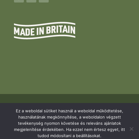
Ez a weboldal sütiket használ a weboldal működtetése,
© Pierre Garden. Minden jog fenntartva.
használatának megkönnyítése, a weboldalon végzett
tevékenység nyomon követése és releváns ajánlatok
Arculattervezés, honlaptervezés:
megjelenítése érdekében. Ha ezzel nem értesz egyet, itt
CYBERDÜRER
tudod módosítani a beállításokat.