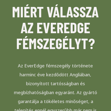
MIÉRT VÁLASSZA
AZ EVEREDGE
FÉMSZEGÉLYT?
Az EverEdge fémszegély története
harminc éve kezdődött Angliában,
bizonyított tartósságban és
megbízhatóságban egyaránt. Az gyártó
garantálja a tökéletes minőséget, a
telepítés ennél egyszerűbb már nem is